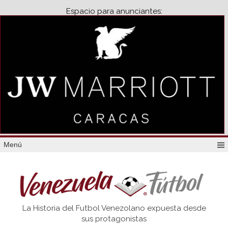
Espacio para anunciantes:
Menú
Venezuela
La Historia del Futbol Venezolano expuesta desde
Futbol
sus protagonistas