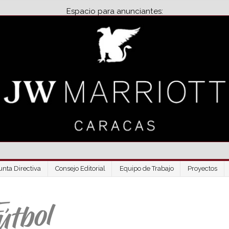
Espacio para anunciantes:
unta Directiva
Consejo Editorial
Equipo de Trabajo
Proyectos
Venezuela Futbo