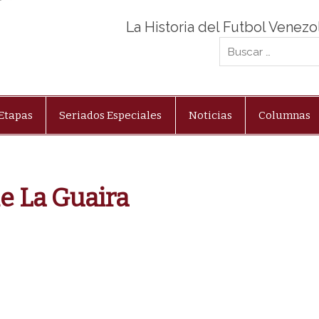
La Historia del Futbol Venez
Etapas
Seriados Especiales
Noticias
Columnas
e La Guaira