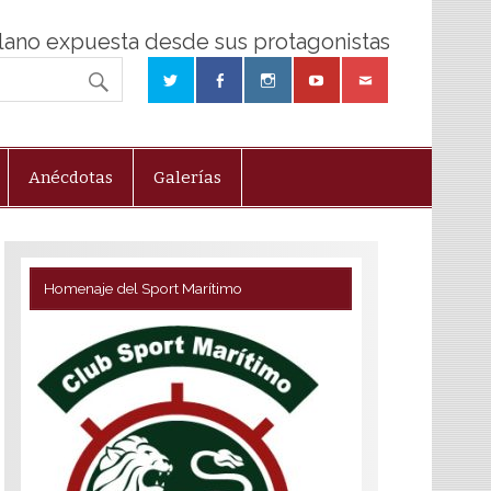
olano expuesta desde sus protagonistas
Anécdotas
Galerías
Homenaje del Sport Marítimo