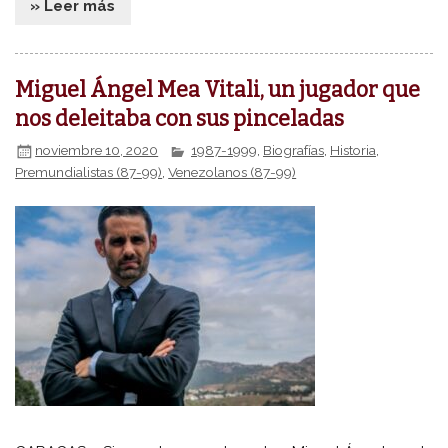
» Leer más
Miguel Ángel Mea Vitali, un jugador que
nos deleitaba con sus pinceladas
noviembre 10, 2020
1987-1999
,
Biografías
,
Historia
,
Premundialistas (87-99)
,
Venezolanos (87-99)