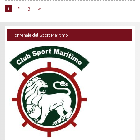
1
2
3
»
Homenaje del Sport Marítimo