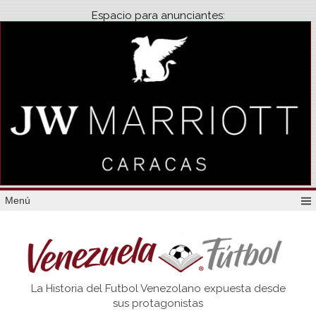
Espacio para anunciantes:
Menú
Venezuela
La Historia del Futbol Venezolano expuesta desde
Futbol
sus protagonistas