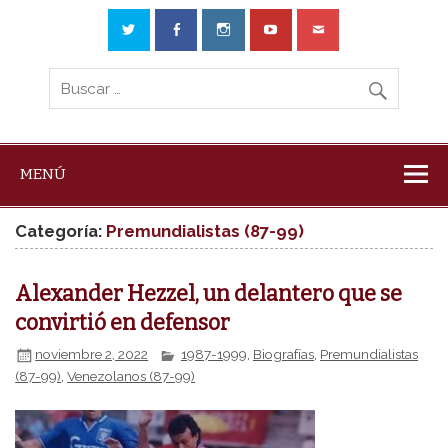
MENÚ
Categoría:
Premundialistas (87-99)
Alexander Hezzel, un delantero que se
convirtió en defensor
noviembre 2, 2022
1987-1999
,
Biografías
,
Premundialistas
(87-99)
,
Venezolanos (87-99)