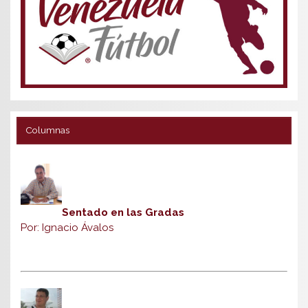
Columnas
Sentado en las Gradas
Por: Ignacio Ávalos