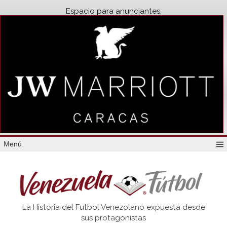
Espacio para anunciantes:
Menú
Venezuela
La Historia del Futbol Venezolano expuesta desde
Futbol
sus protagonistas