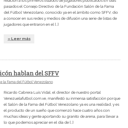
relación a los primeros listados de jugadores publicados En días
pasados el Consejo Directivo de la Fundación Salón de la Fama
del Fútbol Venezolano, conocido ya en el ámbito como SFFV, dio
a conocer en sus redes y medios de difusión una serie de listas de
jugadores que entraron en el […]
» Leer más
Picón hablan del SFFV
de la Fama del Fútbol Venezolano
Ricardo Cabrera Luís Vidal, el director de nuestro portal
Venezuelafutbol.com.ve, manifestó su inmensa satisfacción porque
el Salón de la Fama del Fútbol Venezolano ya es una realidad, y es
el producto de un sueño que comenzó hace cuatro años con
muchas ideas y gente aportando su granito de arena, para llevar a
lo que podemos apreciar en el día de […]