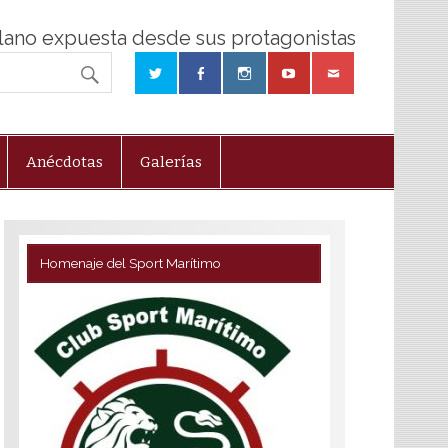
olano expuesta desde sus protagonistas
Anécdotas
Galerías
Homenaje del Sport Marítimo