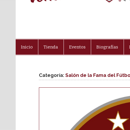
Inicio
Tienda
Eventos
Biografías
Categoría:
Salón de la Fama del Fútb