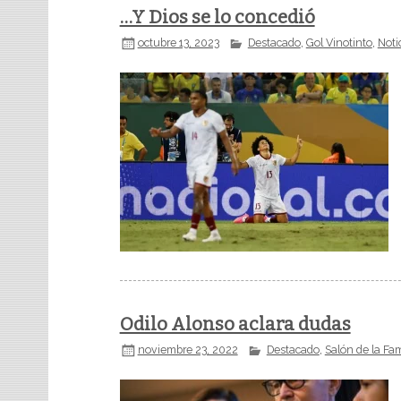
…Y Dios se lo concedió
octubre 13, 2023
Destacado
,
Gol Vinotinto
,
Noti
Odilo Alonso aclara dudas
noviembre 23, 2022
Destacado
,
Salón de la Fa