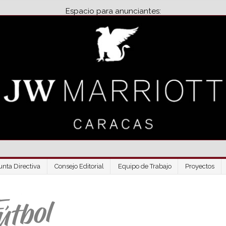
Espacio para anunciantes:
unta Directiva
Consejo Editorial
Equipo de Trabajo
Proyectos
Venezuela Futbo