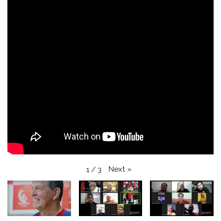
Next
»
1
/
3