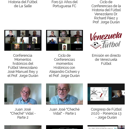
Historia del Fútbol
Foro 50 Años del
Ciclo de
de La Salle
Portuguesa FC
Conferencias de la
Historia del Fútbol
Venezolano Dr.
Richard Páez y
Prof. Jorge Durán
Conferencia
Ciclo de
Emisión en directo
Momentos
Conferencias
de Venezuela
históricos del
momentos
Fútbol
Fútbol Venezolano
Históricos con
José Manuel Rey y
Alejandro Cichero y
el Prof. Jorge Durán
el Prof. Jorge Durán
Juan José
Juan José "Cheché
Congreso de Fútbol
"Cheché" Vidal -
Vidal" - Parte 1
2020 - Ponencia 13
Parte 2
- Jorge Durán