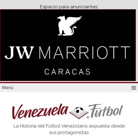
Espacio para anunciantes:
Menú
Venezuela
La Historia del Futbol Venezolano expuesta desde
Futbol
sus protagonistas