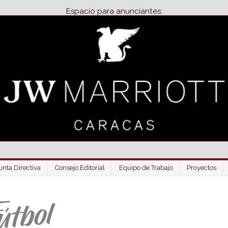
Espacio para anunciantes:
unta Directiva
Consejo Editorial
Equipo de Trabajo
Proyectos
Venezuela Futbo