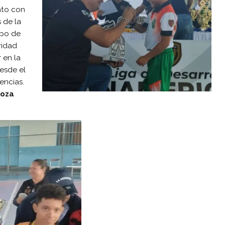
nto con
 de la
upo de
ridad
 en la
esde el
encias.
doza