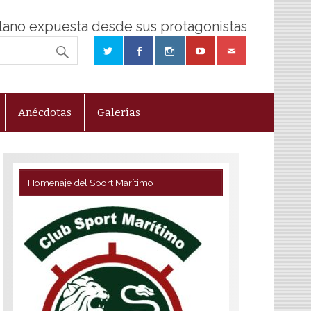
olano expuesta desde sus protagonistas
Anécdotas
Galerías
Homenaje del Sport Marítimo