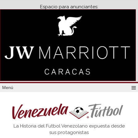
Espacio para anunciantes:
Menú
Venezuela
La Historia del Futbol Venezolano expuesta desde
Futbol
sus protagonistas