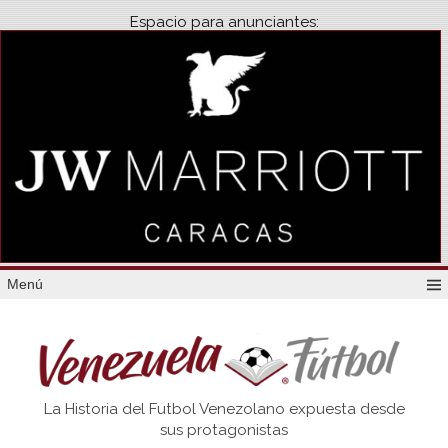
Espacio para anunciantes:
Menú
Venezuela
La Historia del Futbol Venezolano expuesta desde
Futbol
sus protagonistas