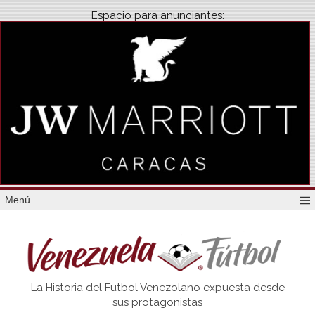
Espacio para anunciantes:
Menú
Venezuela
La Historia del Futbol Venezolano expuesta desde
Futbol
sus protagonistas