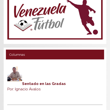
Columnas
Sentado en las Gradas
Por: Ignacio Ávalos