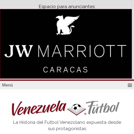
Espacio para anunciantes:
Menú
Venezuela
La Historia del Futbol Venezolano expuesta desde
Futbol
sus protagonistas