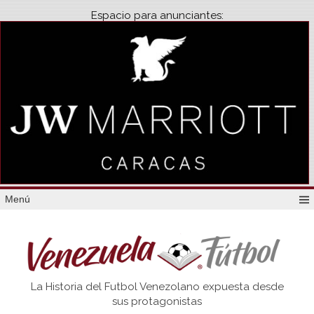
Espacio para anunciantes:
Menú
Venezuela
La Historia del Futbol Venezolano expuesta desde
Futbol
sus protagonistas