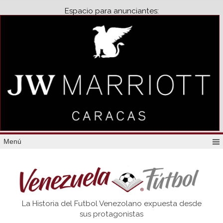
Espacio para anunciantes:
Menú
Venezuela
La Historia del Futbol Venezolano expuesta desde
Futbol
sus protagonistas