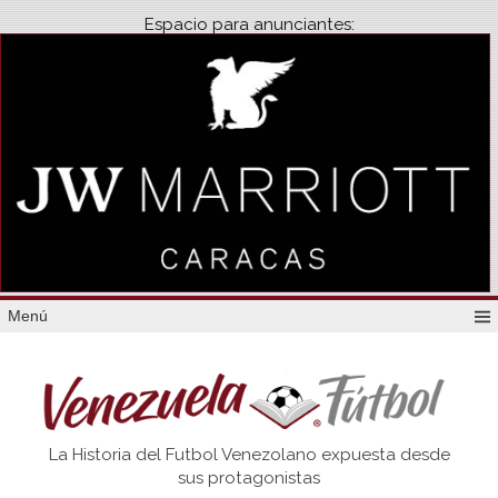
Espacio para anunciantes:
Menú
Venezuela
La Historia del Futbol Venezolano expuesta desde
Futbol
sus protagonistas