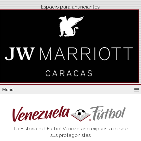
Espacio para anunciantes:
Menú
Venezuela
La Historia del Futbol Venezolano expuesta desde
Futbol
sus protagonistas