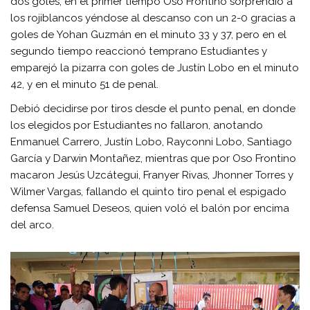
dos goles, en el primer tiempo Oso Frontino sorprendió a
los rojiblancos yéndose al descanso con un 2-0 gracias a
goles de Yohan Guzmán en el minuto 33 y 37, pero en el
segundo tiempo reaccionó temprano Estudiantes y
emparejó la pizarra con goles de Justín Lobo en el minuto
42, y en el minuto 51 de penal.
Debió decidirse por tiros desde el punto penal, en donde
los elegidos por Estudiantes no fallaron, anotando
Enmanuel Carrero, Justín Lobo, Rayconni Lobo, Santiago
García y Darwin Montañez, mientras que por Oso Frontino
macaron Jesús Uzcátegui, Franyer Rivas, Jhonner Torres y
Wilmer Vargas, fallando el quinto tiro penal el espigado
defensa Samuel Deseos, quien voló el balón por encima
del arco.