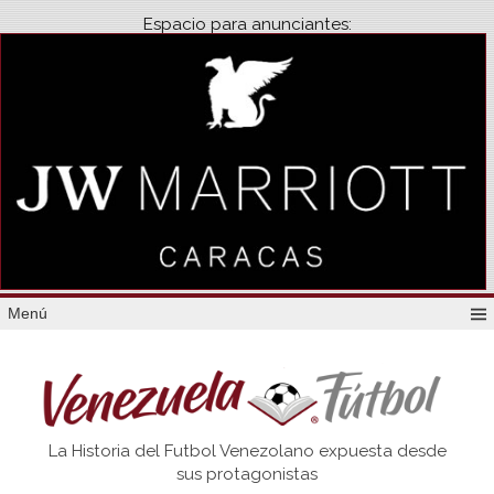
Espacio para anunciantes:
Menú
Venezuela
La Historia del Futbol Venezolano expuesta desde
Futbol
sus protagonistas