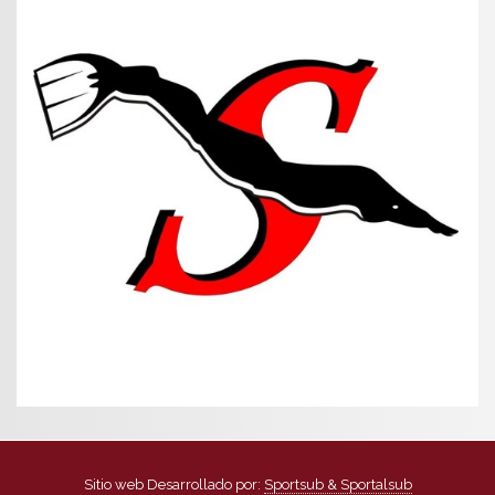
Sitio web Desarrollado por:
Sportsub & Sportalsub