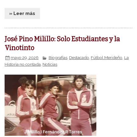
» Leer más
José Pino Milillo: Solo Estudiantes y la
Vinotinto
mayo 29, 2026
Biografías
,
Destacado
,
Fútbol Merideño
,
La
Historia no contada
,
Noticias