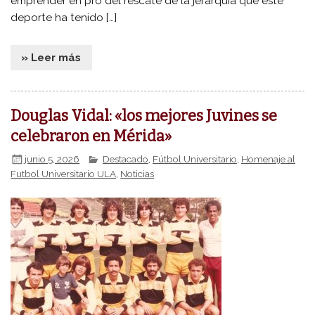
emprender en pro del rescate de la jerarquía que este
deporte ha tenido […]
» Leer más
Douglas Vidal: «los mejores Juvines se
celebraron en Mérida»
junio 5, 2026
Destacado
,
Fútbol Universitario
,
Homenaje al
Futbol Universitario ULA
,
Noticias