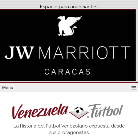
Espacio para anunciantes:
Menú
Venezuela
La Historia del Futbol Venezolano expuesta desde
Futbol
sus protagonistas