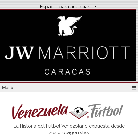
Espacio para anunciantes:
Menú
Venezuela
La Historia del Futbol Venezolano expuesta desde
Futbol
sus protagonistas