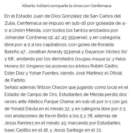
Alberto Adriani comparte la cima con Cenfemaca
En el Estadio Juan de Dios González de San Carlos del
Zulia, Cenfemaca se impuso en sub-16 por goleada de 4-
0 a Unión Mérida, con todos los tantos anotados por
Johander Contreras 19′,42′,43′,55’penal), y en categoría
libre por 4-2 a los capitalinos, con goles de
Ronaldo
Beleño 47′, Jonathan Amesty 55’penal y Dayarson Vílchez 60′
y 68′, anotando por los derrotados
Douglas Araque 51′ y Pablo
Rubén Castro,
Moreno 87. Dirigieron las acciones los árbitros
Ester Díaz y Yohan Fuentes, siendo José Martínez el
Oficial
de Partido.
Señaló además Wilson Chacón que jugando como local en el
Estadio de Campo de Oro, Estudiantes de Mérida perdió dos
veces ante Atlético Parque Chama: en sub-16 por 0-1 con gol
de Yonald Dávila en el minuto 32, y en categoría libre por 2-3
con anotaciones de Kevin Bello a los 5 y 78, además de
Jesús Ramírez en el minuto 43, marcando por Estudiantes
Isaac Castillo en el 18, y Jesús Santiago en el 72.