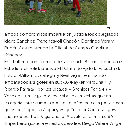
En
ambos compromisos impartieron justicia los colegiados
Idairo Sánchez, Francheskoli Chacón, Domingo Vera y
Rubén Castro, siendo la Oficial de Campo Carolina
Sánchez.
En el último compromiso de la jornada 8 se midieron en el
Estadio del Polideportivo El Palmo de Ejido la Escuela de
Fútbol William Uzcátegui y Real Vigía, terminando
empatados a 2 goles en sub-16 (
Rayker Marquina 3′ y
Ricardo Parra 25′ por los locales, y S
nehider Parra 49′ y
Y
oneider Lemuz 53′ por los visitantes), mientras que en
categoría libre se impusieron los dueños de casa por 2-1 con
goles de
Diego Uzcátegui 90+1′ y
Cristofer Contreras 90+4′,
anotando por Real Vigía
Gabriel Arévalo en el minuto 80′.
Impartieron justicia en estos desafíos Diego Valera, Ángel