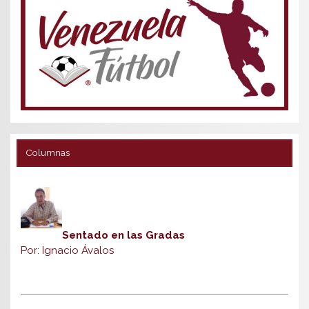
Columnas
Sentado en las Gradas
Por: Ignacio Ávalos