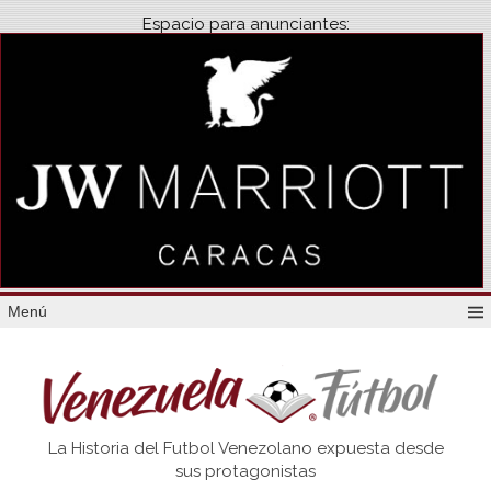
Espacio para anunciantes:
Menú
Venezuela
La Historia del Futbol Venezolano expuesta desde
Futbol
sus protagonistas