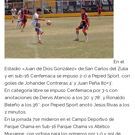
En el
Estadio «Juan de Dios González» de San Carlos del Zulia
y en sub-16 Cenfemaca se impuso 2-0 a Peped Sport, con
goles de Johander Contreras 4′ y Juan Peña 80+3′.
En categoría libre se impuso Cenfemaca por 3-1 con
anotaciones de Dervis Atencio a los 30′ y 78′, y Ronaldo
Beleño a los 36″. por Peped Sport anotó Jesús Rivas a los
2 minutos.
En la j
ornada 7se midieron en el
Campo Deportivo de
Parque Chama en
Sub-16
Parque Chama vs
Atlético
Mucujepe, con victoria para los primeros por 1-0 y gol de