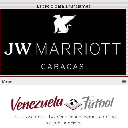
Espacio para anunciantes:
Menú
Venezuela
La Historia del Futbol Venezolano expuesta desde
Futbol
sus protagonistas