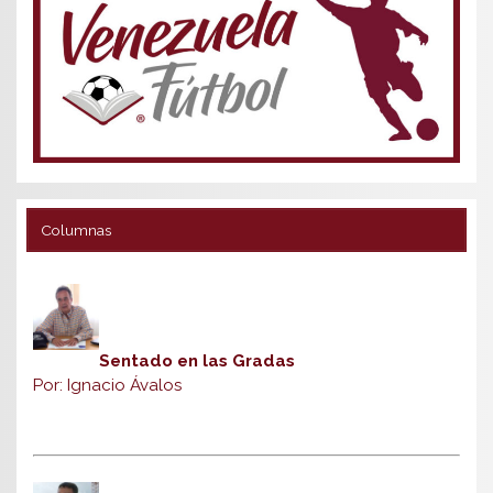
Columnas
Sentado en las Gradas
Por: Ignacio Ávalos