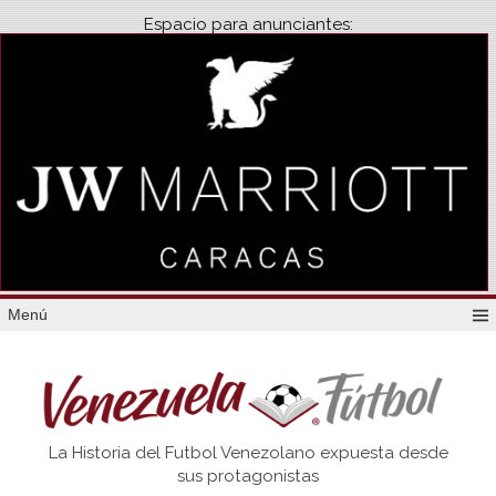
Espacio para anunciantes:
Menú
Venezuela
La Historia del Futbol Venezolano expuesta desde
Futbol
sus protagonistas