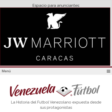
Espacio para anunciantes:
Menú
Venezuela
La Historia del Futbol Venezolano expuesta desde
Futbol
sus protagonistas