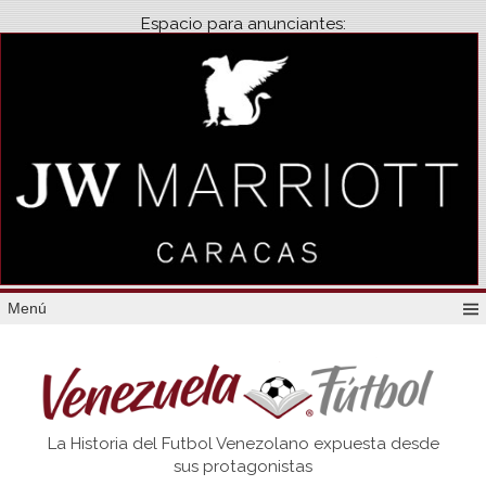
Espacio para anunciantes:
Menú
Venezuela
La Historia del Futbol Venezolano expuesta desde
Futbol
sus protagonistas