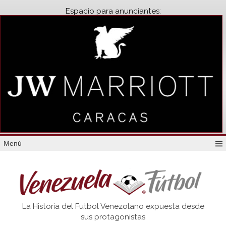
Espacio para anunciantes:
Menú
Venezuela
La Historia del Futbol Venezolano expuesta desde
Futbol
sus protagonistas