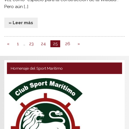
Pero aún […]
» Leer más
«
1
…
23
24
25
26
»
Homenaje del Sport Marítimo