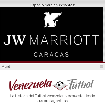
Espacio para anunciantes:
Menú
Venezuela
La Historia del Futbol Venezolano expuesta desde
Futbol
sus protagonistas