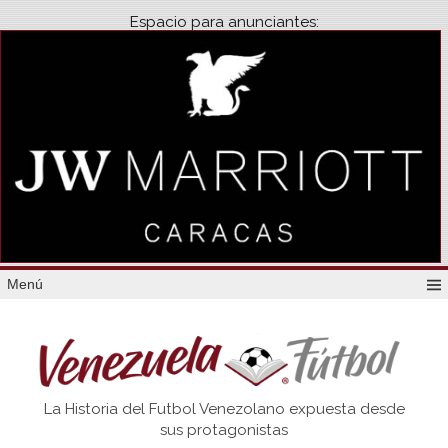
Espacio para anunciantes:
Menú
Venezuela
La Historia del Futbol Venezolano expuesta desde
Futbol
sus protagonistas