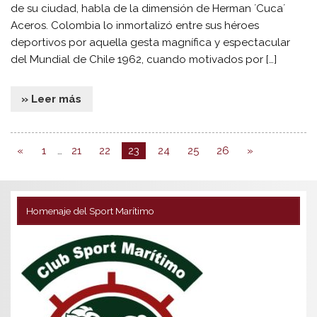
de su ciudad, habla de la dimensión de Herman ´Cuca´
Aceros. Colombia lo inmortalizó entre sus héroes
deportivos por aquella gesta magnífica y espectacular
del Mundial de Chile 1962, cuando motivados por […]
» Leer más
«
1
…
21
22
23
24
25
26
»
Homenaje del Sport Marítimo