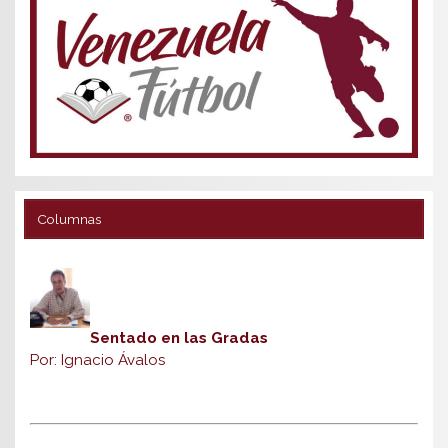
Columnas
Sentado en las Gradas
Por: Ignacio Ávalos