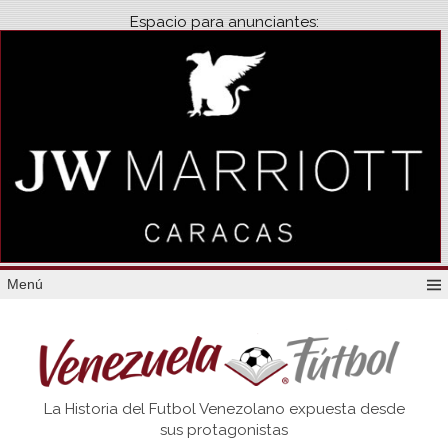
Espacio para anunciantes:
Menú
Venezuela
La Historia del Futbol Venezolano expuesta desde
Futbol
sus protagonistas