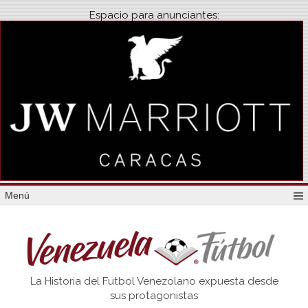
Espacio para anunciantes:
Menú
Venezuela
La Historia del Futbol Venezolano expuesta desde
Futbol
sus protagonistas