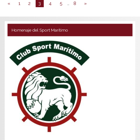
«
1
2
3
4
5
…
8
»
Homenaje del Sport Marítimo