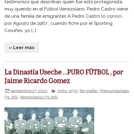
testimonios que describan quien fue este protagonista
muy querido en el Fútbol Venezolano, Pedro Castro viene
de una familia de emigrantes A Pedro Castro lo conoci ,
por Agosto de 1967 , cuando fiche por el Sporting
Coruñes yo […]
» Leer más
La Dinastía Useche …PURO FÚTBOL , por
Jaime Ricardo Gomez
septiembre 27, 2020
1960-1970
,
Biografías
,
Premundialistas
(71-86)
,
Venezolanos (71-86)