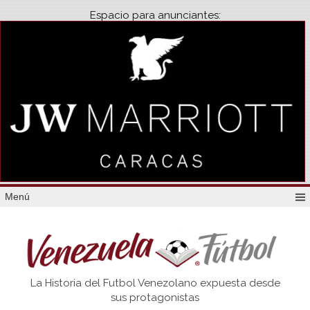
Espacio para anunciantes:
Menú
Venezuela
La Historia del Futbol Venezolano expuesta desde
Futbol
sus protagonistas