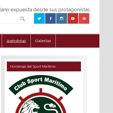
olano expuesta desde sus protagonistas
Anécdotas
Galerías
Homenaje del Sport Marítimo