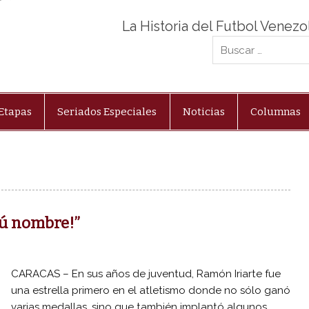
La Historia del Futbol Venez
Etapas
Seriados Especiales
Noticias
Columnas
tú nombre!”
CARACAS – En sus años de juventud, Ramón Iriarte fue
una estrella primero en el atletismo donde no sólo ganó
varias medallas, sino que también implantó algunos