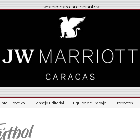
Espacio para anunciantes:
unta Directiva
Consejo Editorial
Equipo de Trabajo
Proyectos
Venezuela Futbo