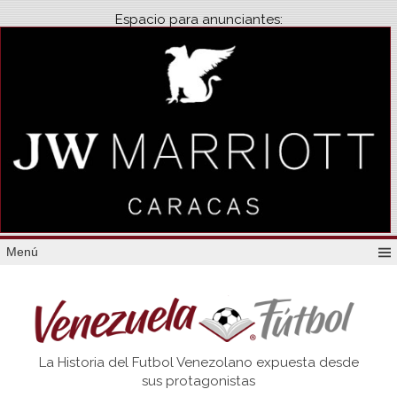
Espacio para anunciantes:
Menú
Venezuela
La Historia del Futbol Venezolano expuesta desde
Futbol
sus protagonistas