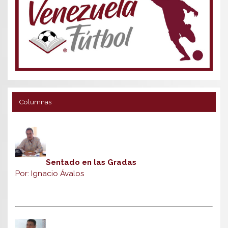
Columnas
Sentado en las Gradas
Por: Ignacio Ávalos