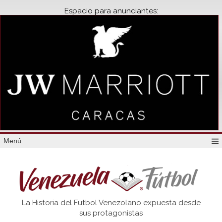
Espacio para anunciantes:
Menú
Venezuela
La Historia del Futbol Venezolano expuesta desde
Futbol
sus protagonistas