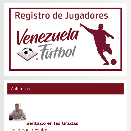
Columnas
Sentado en las Gradas
Por: Ignacio Ávalos