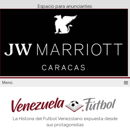
Espacio para anunciantes:
Menú
Venezuela
La Historia del Futbol Venezolano expuesta desde
Futbol
sus protagonistas