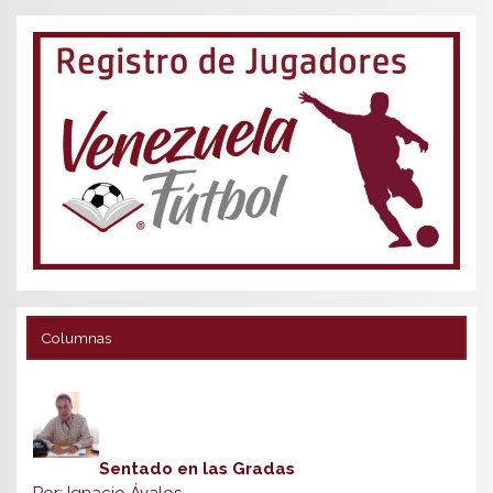
Columnas
Sentado en las Gradas
Por: Ignacio Ávalos