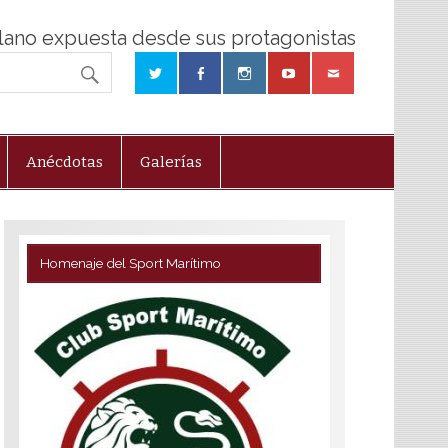
olano expuesta desde sus protagonistas
Anécdotas
Galerías
Homenaje del Sport Marítimo