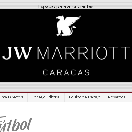
Espacio para anunciantes:
unta Directiva
Consejo Editorial
Equipo de Trabajo
Proyectos
Venezuela Futbo