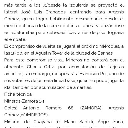
más tarde a los
71´
desde la izquierda se proyectó el
lateral José Luis Granados, centrando para Argenis
Gómez, quien logra hábilmente desmarcarse desde el
medio del área de la férrea defensa llanera y lanzándose
en «palomita» para cabecear casi a ras de piso, lograría
el empate.
El compromiso de vuelta se jugará el próximo miércoles, a
las 19:00, en el Agustín Tovar de la ciudad de Barinas.
Para este compromiso vital, Mineros no contará con el
atacante Charlis Ortiz, por acumulación de tarjetas
amarillas; sin embargo, recuperará a Francisco Pol, uno de
sus volantes de primera línea base, quien no pudo jugar la
ida, también por acumulación de amarillas.
Ficha técnica:
Mineros-Zamora 1-1
Goles: Antonio Romero
68′
(ZAMORA); Argenis
Gómez
71′
(MINEROS).
Mineros de Guayana (1):
Mario Santilli; Ángel Faría,