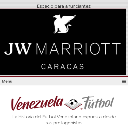
Espacio para anunciantes:
Menú
Venezuela
La Historia del Futbol Venezolano expuesta desde
Futbol
sus protagonistas