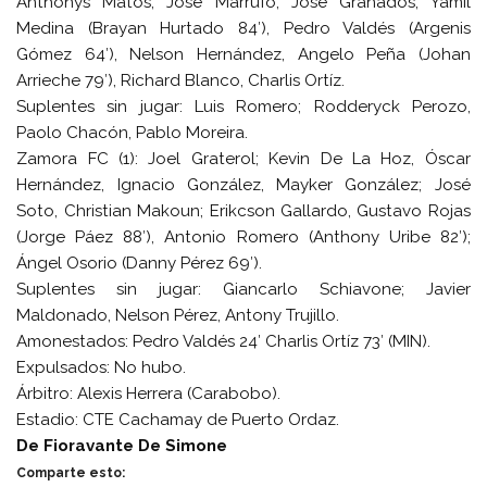
Anthonys Matos, José Marrufo, José Granados, Yamil
Medina (Brayan Hurtado 84′), Pedro Valdés (Argenis
Gómez 64′), Nelson Hernández, Angelo Peña (Johan
Arrieche 79′), Richard Blanco, Charlis Ortíz.
Suplentes sin jugar:
Luis Romero; Rodderyck Perozo,
Paolo Chacón, Pablo Moreira.
Zamora FC (1):
Joel Graterol; Kevin De La Hoz, Óscar
Hernández, Ignacio González, Mayker González; José
Soto, Christian Makoun; Erikcson Gallardo, Gustavo Rojas
(Jorge Páez 88′), Antonio Romero (Anthony Uribe 82′);
Ángel Osorio (Danny Pérez 69′).
Suplentes sin jugar:
Giancarlo Schiavone; Javier
Maldonado, Nelson Pérez, Antony Trujillo.
Amonestados
: Pedro Valdés 24′ Charlis Ortíz 73′ (MIN).
Expulsados
: No hubo.
Árbitro
: Alexis Herrera (Carabobo).
Estadio
: CTE Cachamay de Puerto Ordaz.
De Fioravante De Simone
Comparte esto: