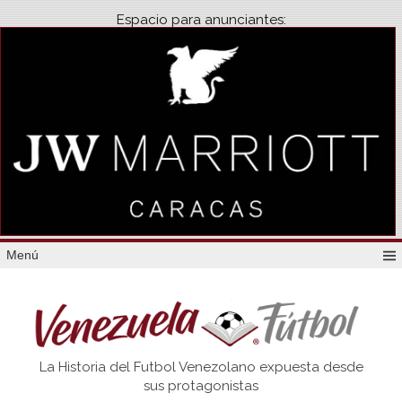
Espacio para anunciantes:
Menú
Venezuela
La Historia del Futbol Venezolano expuesta desde
Futbol
sus protagonistas