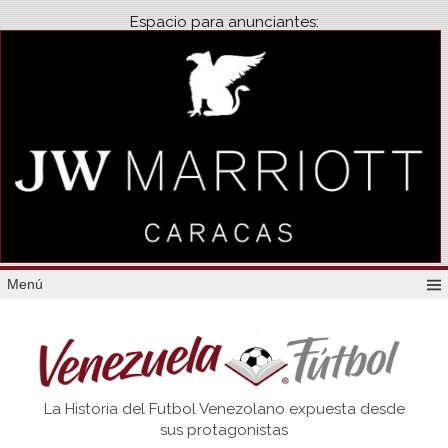
Espacio para anunciantes:
Menú
Venezuela
La Historia del Futbol Venezolano expuesta desde
Futbol
sus protagonistas