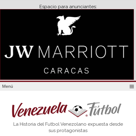
Espacio para anunciantes:
Menú
Venezuela
La Historia del Futbol Venezolano expuesta desde
Futbol
sus protagonistas