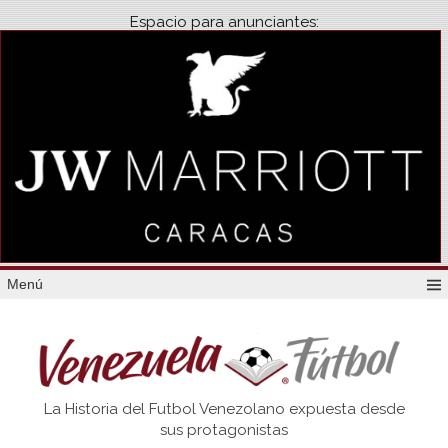
Espacio para anunciantes:
Menú
Venezuela
La Historia del Futbol Venezolano expuesta desde
Futbol
sus protagonistas