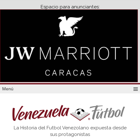
Espacio para anunciantes:
Menú
Venezuela
La Historia del Futbol Venezolano expuesta desde
Futbol
sus protagonistas