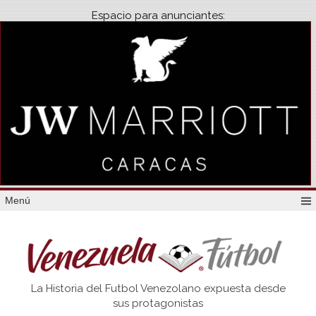
Espacio para anunciantes:
Menú
Venezuela
La Historia del Futbol Venezolano expuesta desde
Futbol
sus protagonistas