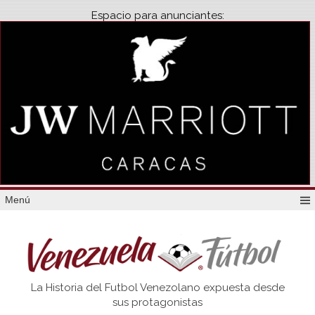
Espacio para anunciantes:
Menú
Venezuela
La Historia del Futbol Venezolano expuesta desde
Futbol
sus protagonistas