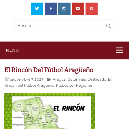
MENÚ
El Rincón Del Fútbol Aragüeño
septiembre 7, 2023
Aragua
,
Columnas
,
Destacado
,
El
Rincón del Fútbol Aragueño
,
Fútbol por Regiones