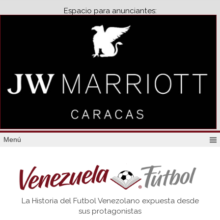
Espacio para anunciantes:
Menú
Venezuela
La Historia del Futbol Venezolano expuesta desde
Futbol
sus protagonistas