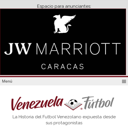
Espacio para anunciantes:
Menú
Venezuela
La Historia del Futbol Venezolano expuesta desde
Futbol
sus protagonistas