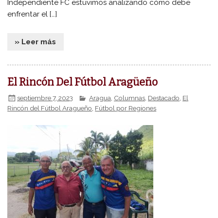
Independiente FC estuvimos analizando cómo debe
enfrentar el […]
» Leer más
El Rincón Del Fútbol Aragüeño
septiembre 7, 2023
Aragua
,
Columnas
,
Destacado
,
El
Rincón del Fútbol Aragueño
,
Fútbol por Regiones