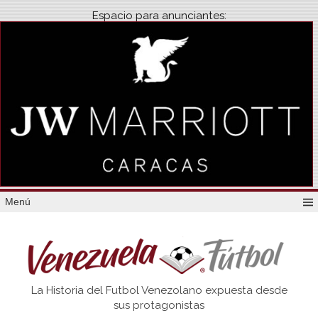
Espacio para anunciantes:
Menú
Venezuela
La Historia del Futbol Venezolano expuesta desde
Futbol
sus protagonistas