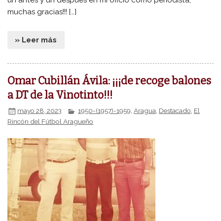
muchas gracias!!! […]
» Leer más
Omar Cubillán Ávila: ¡¡¡de recoge balones
a DT de la Vinotinto!!!
mayo 28, 2023
1950-(1957)-1959
,
Aragua
,
Destacado
,
El
Rincón del Fútbol Aragueño