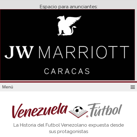
Espacio para anunciantes:
Menú
Venezuela
La Historia del Futbol Venezolano expuesta desde
Futbol
sus protagonistas