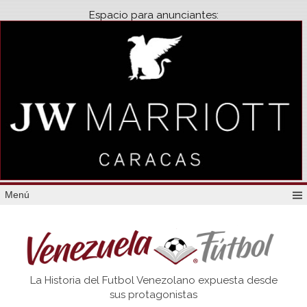
Espacio para anunciantes:
Menú
Venezuela
La Historia del Futbol Venezolano expuesta desde
Futbol
sus protagonistas