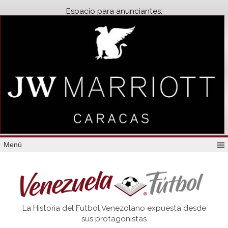
Espacio para anunciantes:
Menú
Venezuela
La Historia del Futbol Venezolano expuesta desde
Futbol
sus protagonistas