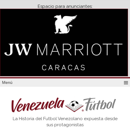
Espacio para anunciantes:
Menú
Venezuela
La Historia del Futbol Venezolano expuesta desde
Futbol
sus protagonistas