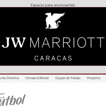
Espacio para anunciantes:
unta Directiva
Consejo Editorial
Equipo de Trabajo
Proyectos
Venezuela Futbo