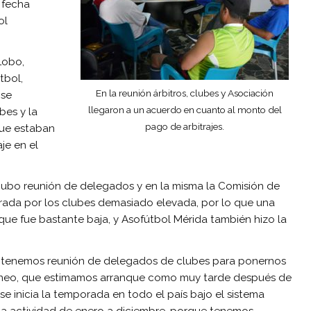
 fecha
ol
Lobo,
tbol,
En la reunión árbitros, clubes y Asociación
 se
llegaron a un acuerdo en cuanto al monto del
bes y la
pago de arbitrajes.
que estaban
je en el
ubo reunión de delegados y en la misma la Comisión de
erada por los clubes demasiado elevada, por lo que una
que fue bastante baja, y Asofútbol Mérida también hizo la
s tenemos reunión de delegados de clubes para ponernos
 torneo, que estimamos arranque como muy tarde después de
se inicia la temporada en todo el país bajo el sistema
 la actividad de enero a diciembre, porque tenemos