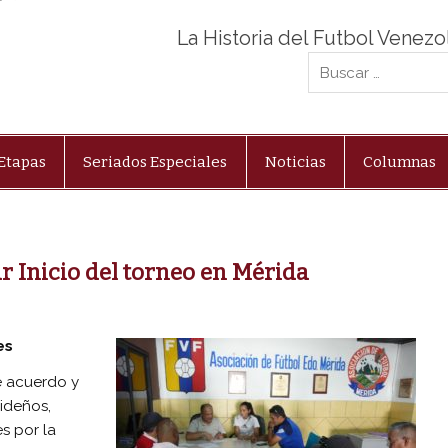
La Historia del Futbol Venez
Etapas
Seriados Especiales
Noticias
Columnas
r Inicio del torneo en Mérida
es
e acuerdo y
ideños,
s por la