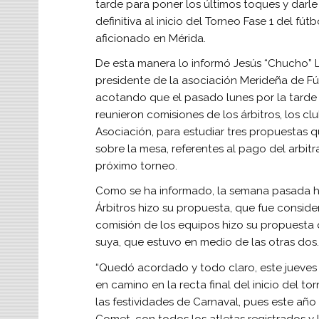
tarde para poner los últimos toques y darle
definitiva al inicio del Torneo Fase 1 del fútb
aficionado en Mérida.
De esta manera lo informó Jesús “Chucho” 
presidente de la asociación Merideña de Fú
acotando que el pasado lunes por la tarde
reunieron comisiones de los árbitros, los clu
Asociación, para estudiar tres propuestas 
sobre la mesa, referentes al pago del arbitra
próximo torneo.
Como se ha informado, la semana pasada h
Árbitros hizo su propuesta, que fue consid
comisión de los equipos hizo su propuesta 
suya, que estuvo en medio de las otras dos.
“Quedó acordado y todo claro, este jueve
en camino en la recta final del inicio del
las festividades de Carnaval, pues este año 
Comet, con todos los atletas registrados y