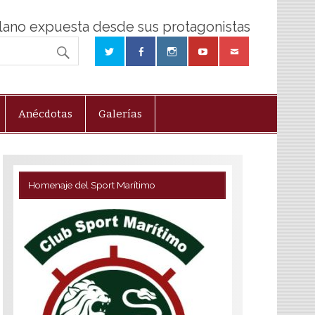
olano expuesta desde sus protagonistas
Anécdotas
Galerías
Homenaje del Sport Marítimo